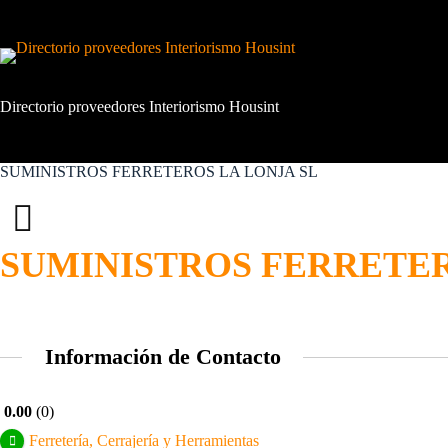
Saltar
al
contenido
Directorio proveedores Interiorismo Housint
SUMINISTROS FERRETEROS LA LONJA SL
SUMINISTROS FERRETER
Información de Contacto
0.00
0
Ferretería, Cerrajería y Herramientas