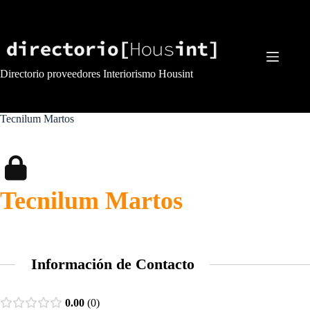
Saltar
al
contenido
Directorio proveedores Interiorismo Housint
Tecnilum Martos
Tecnilum Martos
Información de Contacto
0.00
0