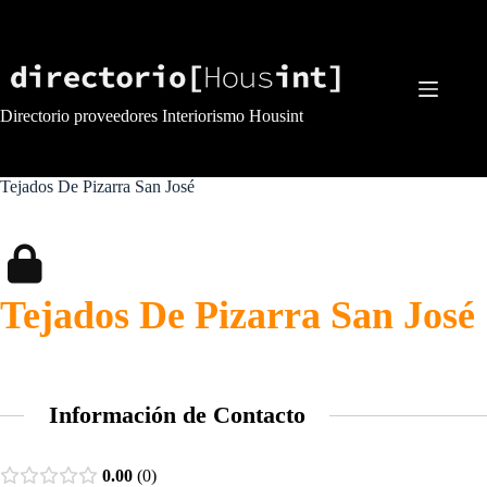
Saltar
al
contenido
Directorio proveedores Interiorismo Housint
Tejados De Pizarra San José
Tejados De Pizarra San José
Información de Contacto
0.00
0