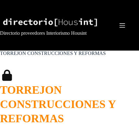
Saltar
al
contenido
Directorio proveedores Interiorismo Housint
TORREJON CONSTRUCCIONES Y REFORMAS
TORREJON
CONSTRUCCIONES Y
REFORMAS