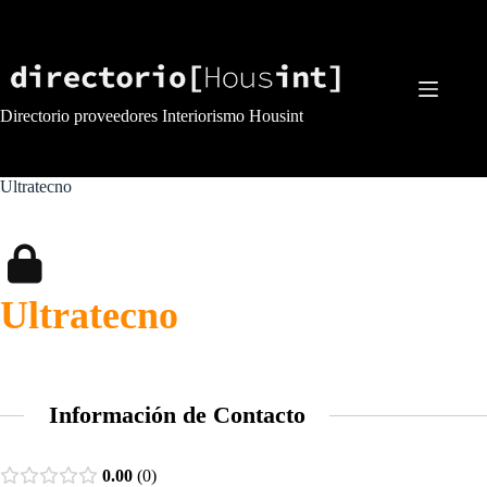
Saltar
al
contenido
Directorio proveedores Interiorismo Housint
Ultratecno
Ultratecno
Información de Contacto
0.00
0