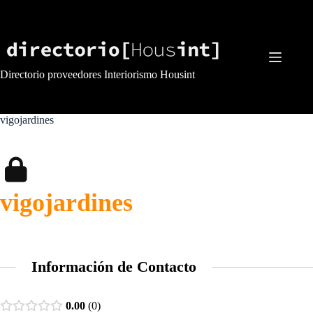
Saltar
al
contenido
Directorio proveedores Interiorismo Housint
vigojardines
vigojardines
Información de Contacto
0.00
0