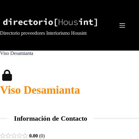
Saltar
al
contenido
Directorio proveedores Interiorismo Housint
Viso Desamianta
Viso Desamianta
Información de Contacto
0.00
0