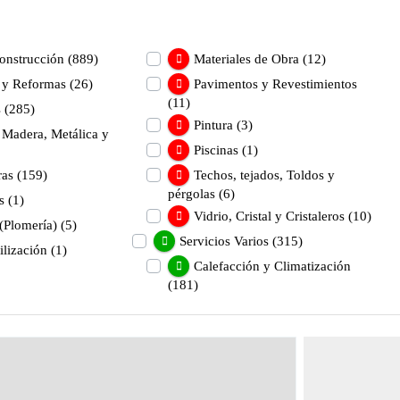
onstrucción
(889)
Materiales de Obra
(12)
a y Reformas
(26)
Pavimentos y Revestimientos
(11)
s
(285)
Pintura
(3)
 Madera, Metálica y
Piscinas
(1)
ras
(159)
Techos, tejados, Toldos y
pérgolas
(6)
s
(1)
Vidrio, Cristal y Cristaleros
(10)
(Plomería)
(5)
Servicios Varios
(315)
lización
(1)
Calefacción y Climatización
(181)