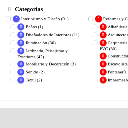
Categorías
Interiorismo y Diseño
(91)
Reformas y C
Baños
(1)
Albañilerí
Diseñadores de Interiores
(11)
Arquitecto
Iluminación
(30)
Carpintería
PVC
(80)
Jardinería, Paisajismo y
Constructo
Exteriores
(42)
Mobiliario y Decoración
(3)
Escayolista
Sonido
(2)
Fontanería 
Textil
(2)
Impermeabi