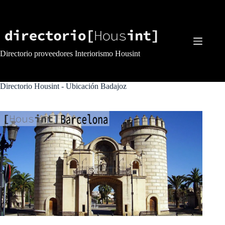
Saltar
al
contenido
Directorio proveedores Interiorismo Housint
Directorio Housint - Ubicación
Badajoz