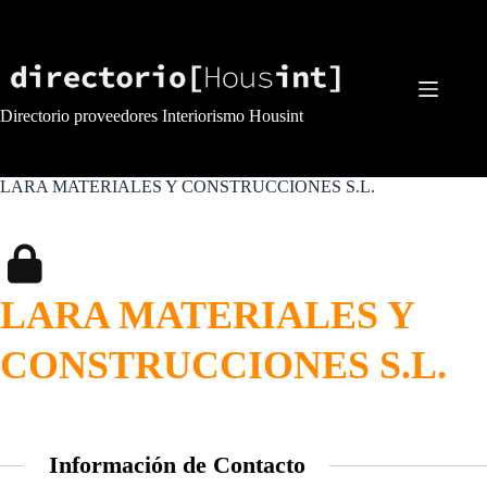
Saltar
al
contenido
Directorio proveedores Interiorismo Housint
LARA MATERIALES Y CONSTRUCCIONES S.L.
LARA MATERIALES Y
CONSTRUCCIONES S.L.
Información de Contacto