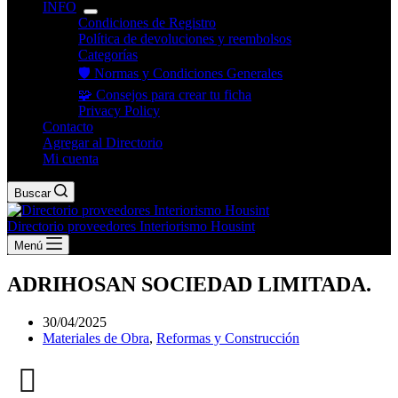
INFO
Condiciones de Registro
Política de devoluciones y reembolsos
Categorías
🛡️ Normas y Condiciones Generales
🧩 Consejos para crear tu ficha
Privacy Policy
Contacto
Agregar al Directorio
Mi cuenta
Buscar
Directorio proveedores Interiorismo Housint
Menú
ADRIHOSAN SOCIEDAD LIMITADA.
30/04/2025
Materiales de Obra
,
Reformas y Construcción