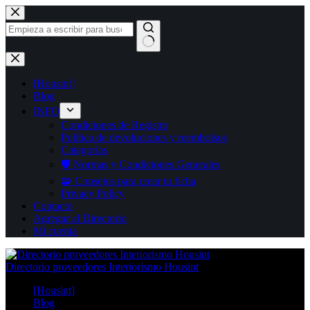
Saltar
al
contenido
Sin
resultados
[Housint]
Blog
INFO
Condiciones de Registro
Política de devoluciones y reembolsos
Categorías
🛡️ Normas y Condiciones Generales
🧩 Consejos para crear tu ficha
Privacy Policy
Contacto
Agregar al Directorio
Mi cuenta
Directorio proveedores Interiorismo Housint
[Housint]
Blog