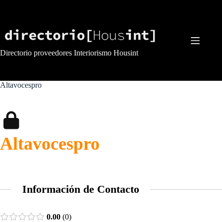
Saltar
al
contenido
Directorio proveedores Interiorismo Housint
Altavocespro
Altavocespro
Información de Contacto
0.00
0