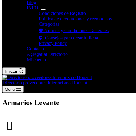
Blog
INFO
Condiciones de Registro
Política de devoluciones y reembolsos
Categorías
🛡️ Normas y Condiciones Generales
🧩 Consejos para crear tu ficha
Privacy Policy
Contacto
Agregar al Directorio
Mi cuenta
Buscar
Directorio proveedores Interiorismo Housint
Menú
Armarios Levante