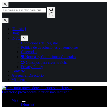
Saltar
al
contenido
Sin
resultados
[Housint]
Blog
INFO
Condiciones de Registro
Política de devoluciones y reembolsos
Categorías
🛡️ Normas y Condiciones Generales
🧩 Consejos para crear tu ficha
Privacy Policy
Contacto
Agregar al Directorio
Mi cuenta
Directorio proveedores Interiorismo Housint
Más
[Housint]