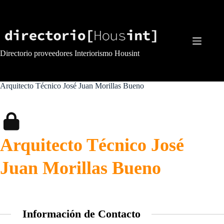
Saltar
al
contenido
Directorio proveedores Interiorismo Housint
Arquitecto Técnico José Juan Morillas Bueno
Arquitecto Técnico José
Juan Morillas Bueno
Información de Contacto