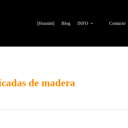
[Housint]
Blog
INFO
Contacto
icadas de madera