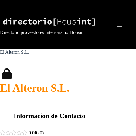
Saltar
al
contenido
Directorio proveedores Interiorismo Housint
El Alteron S.L.
El Alteron S.L.
Información de Contacto
0.00
0