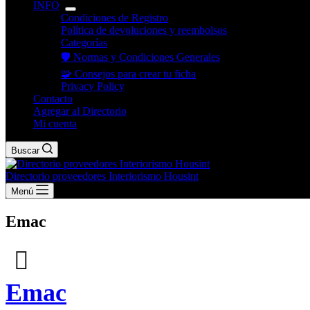
INFO
Condiciones de Registro
Política de devoluciones y reembolsos
Categorías
🛡️ Normas y Condiciones Generales
🧩 Consejos para crear tu ficha
Privacy Policy
Contacto
Agregar al Directorio
Mi cuenta
Buscar
Directorio proveedores Interiorismo Housint
Menú
Emac
Emac