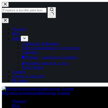
Saltar
al
contenido
Sin
resultados
[Housint]
Blog
INFO
Condiciones de Registro
Política de devoluciones y reembolsos
Categorías
🛡️ Normas y Condiciones Generales
🧩 Consejos para crear tu ficha
Privacy Policy
Contacto
Agregar al Directorio
Mi cuenta
Directorio proveedores Interiorismo Housint
[Housint]
Blog