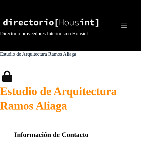
Saltar
al
contenido
Directorio proveedores Interiorismo Housint
Estudio de Arquitectura Ramos Aliaga
Estudio de Arquitectura
Ramos Aliaga
Información de Contacto