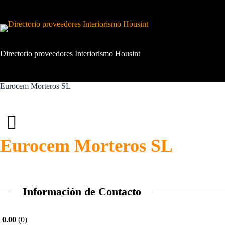
Saltar
al
contenido
Directorio proveedores Interiorismo Housint
Eurocem Morteros SL
Eurocem Morteros SL
Información de Contacto
0.00
0