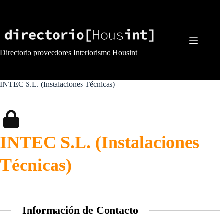
Saltar
al
contenido
Directorio proveedores Interiorismo Housint
INTEC S.L. (Instalaciones Técnicas)
INTEC S.L. (Instalaciones
Técnicas)
Información de Contacto