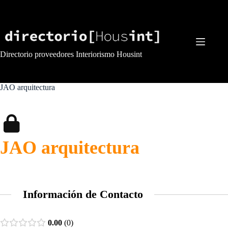
Saltar
al
contenido
Directorio proveedores Interiorismo Housint
JAO arquitectura
JAO arquitectura
Información de Contacto
0.00
0