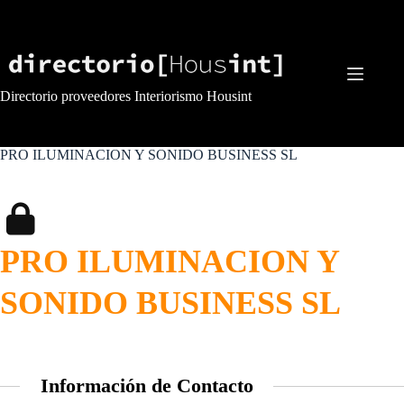
Saltar
al
contenido
Directorio proveedores Interiorismo Housint
PRO ILUMINACION Y SONIDO BUSINESS SL
PRO ILUMINACION Y
SONIDO BUSINESS SL
Información de Contacto