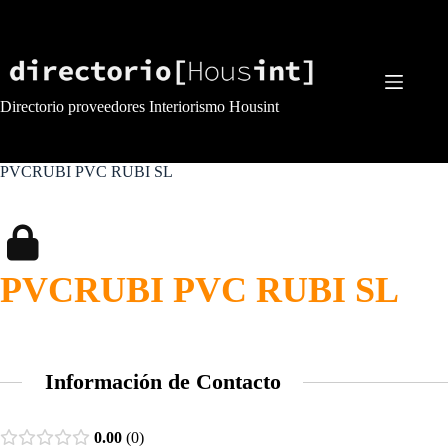
Saltar
al
contenido
Directorio proveedores Interiorismo Housint
PVCRUBI PVC RUBI SL
PVCRUBI PVC RUBI SL
Información de Contacto
0.00
0