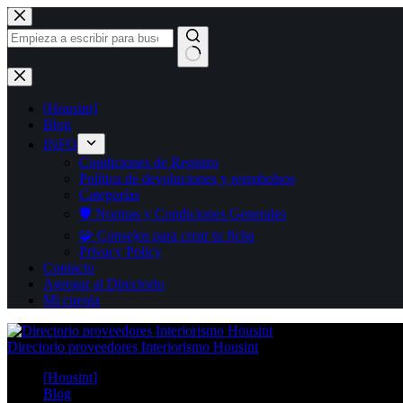
Saltar
al
contenido
Sin
resultados
[Housint]
Blog
INFO
Condiciones de Registro
Política de devoluciones y reembolsos
Categorías
🛡️ Normas y Condiciones Generales
🧩 Consejos para crear tu ficha
Privacy Policy
Contacto
Agregar al Directorio
Mi cuenta
Directorio proveedores Interiorismo Housint
[Housint]
Blog