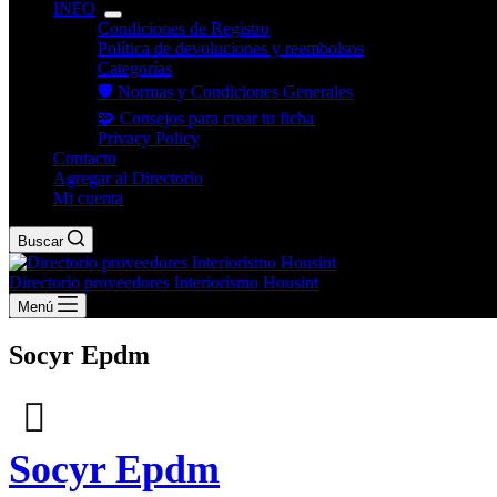
INFO
Condiciones de Registro
Política de devoluciones y reembolsos
Categorías
🛡️ Normas y Condiciones Generales
🧩 Consejos para crear tu ficha
Privacy Policy
Contacto
Agregar al Directorio
Mi cuenta
Buscar
Directorio proveedores Interiorismo Housint
Menú
Socyr Epdm
Socyr Epdm