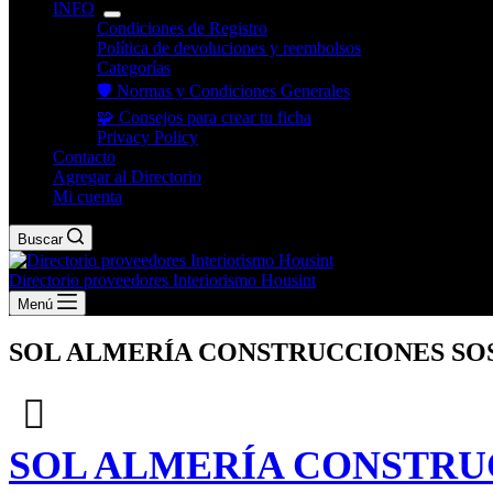
INFO
Condiciones de Registro
Política de devoluciones y reembolsos
Categorías
🛡️ Normas y Condiciones Generales
🧩 Consejos para crear tu ficha
Privacy Policy
Contacto
Agregar al Directorio
Mi cuenta
Buscar
Directorio proveedores Interiorismo Housint
Menú
SOL ALMERÍA CONSTRUCCIONES SOS
SOL ALMERÍA CONSTRU