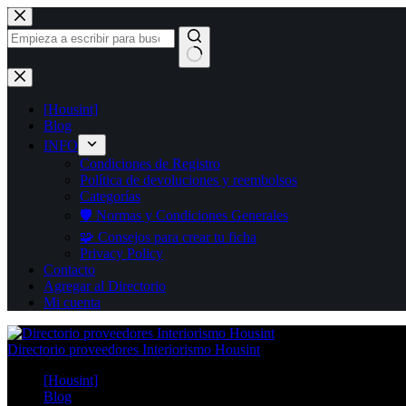
Saltar
al
contenido
Sin
resultados
[Housint]
Blog
INFO
Condiciones de Registro
Política de devoluciones y reembolsos
Categorías
🛡️ Normas y Condiciones Generales
🧩 Consejos para crear tu ficha
Privacy Policy
Contacto
Agregar al Directorio
Mi cuenta
Directorio proveedores Interiorismo Housint
[Housint]
Blog