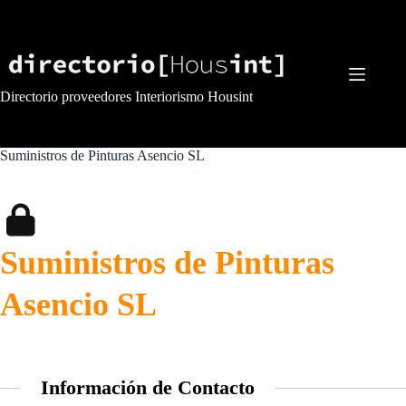
Saltar
al
contenido
Directorio proveedores Interiorismo Housint
Suministros de Pinturas Asencio SL
Suministros de Pinturas
Asencio SL
Información de Contacto