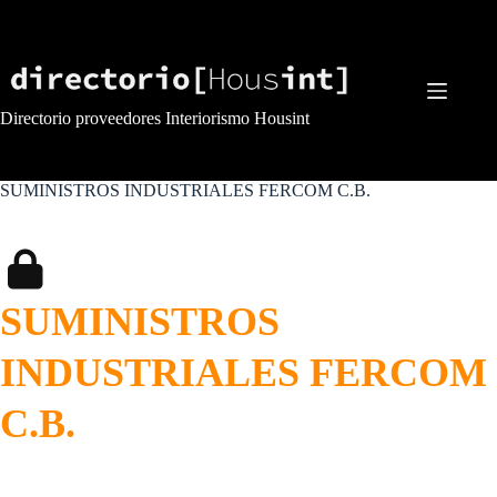
Saltar
al
contenido
Directorio proveedores Interiorismo Housint
SUMINISTROS INDUSTRIALES FERCOM C.B.
SUMINISTROS
INDUSTRIALES FERCOM
C.B.