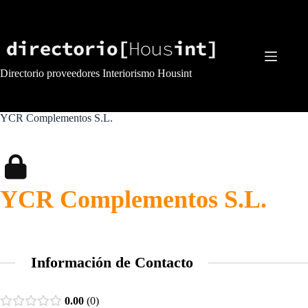
Saltar
al
contenido
Directorio proveedores Interiorismo Housint
YCR Complementos S.L.
YCR Complementos S.L.
Información de Contacto
0.00
0