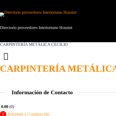
Saltar
al
contenido
Directorio proveedores Interiorismo Housint
CARPINTERÍA METÁLICA CECILIO
CARPINTERÍA METÁLICA
Información de Contacto
0.00
0
Reformas y Construcción