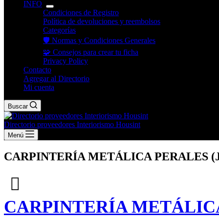
INFO
Condiciones de Registro
Política de devoluciones y reembolsos
Categorías
🛡️ Normas y Condiciones Generales
🧩 Consejos para crear tu ficha
Privacy Policy
Contacto
Agregar al Directorio
Mi cuenta
Buscar
Directorio proveedores Interiorismo Housint
Menú
CARPINTERÍA METÁLICA PERALES (Jos
CARPINTERÍA METÁLICA P