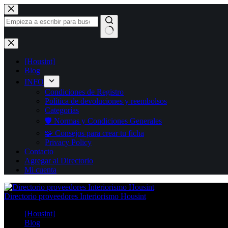
Saltar
al
contenido
Sin
resultados
[Housint]
Blog
INFO
Condiciones de Registro
Política de devoluciones y reembolsos
Categorías
🛡️ Normas y Condiciones Generales
🧩 Consejos para crear tu ficha
Privacy Policy
Contacto
Agregar al Directorio
Mi cuenta
Directorio proveedores Interiorismo Housint
[Housint]
Blog